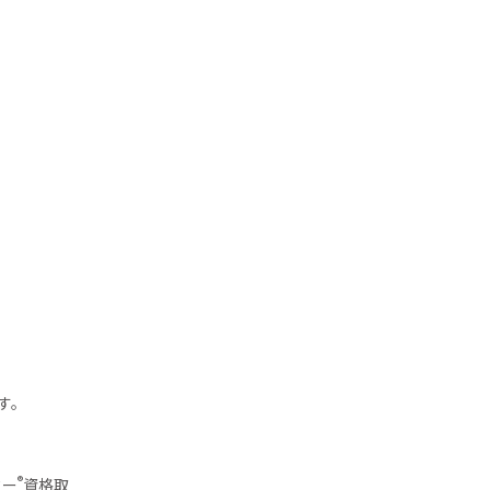
す。
®
ター
資格取