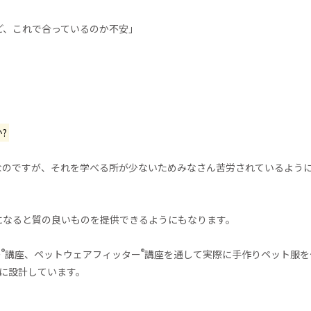
ど、これで合っているのか不安」
?
なのですが、それを学べる所が少ないためみなさん苦労されているよう
になると質の良いものを提供できるようにもなります。
®
®
ー
講座、ペットウェアフィッター
講座を通して実際に手作りペット服を
に設計しています。