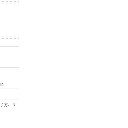
正
り方、サ