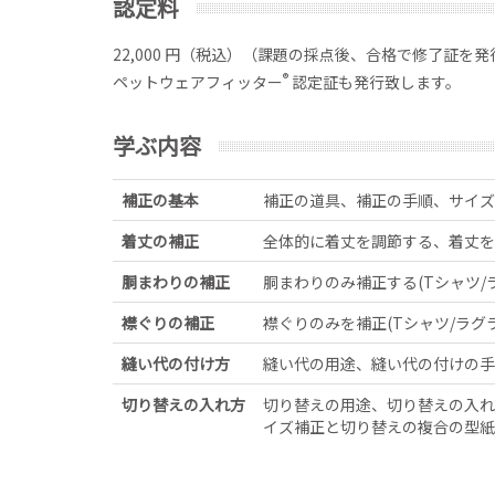
認定料
22,000 円（税込）（課題の採点後、合格で修了証を
®
ペットウェアフィッター
認定証も発行致します。
学ぶ内容
補正の基本
補正の道具、補正の手順、サイズ
着丈の補正
全体的に着丈を調節する、着丈を
胴まわりの補正
胴まわりのみ補正する(Tシャツ
襟ぐりの補正
襟ぐりのみを補正(Tシャツ/ラ
縫い代の付け方
縫い代の用途、縫い代の付けの手
切り替えの入れ方
切り替えの用途、切り替えの入れ
イズ補正と切り替えの複合の型紙