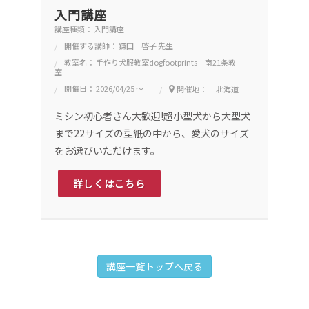
入門講座
講座種類： 入門講座
開催する講師： 鎌田 啓子 先生
教室名： 手作り犬服教室dogfootprints 南21条教
室
開催日： 2026/04/25 ～
開催地： 北海道
ミシン初心者さん大歓迎!超小型犬から大型犬
まで22サイズの型紙の中から、愛犬のサイズ
をお選びいただけます。
詳しくはこちら
講座一覧トップへ戻る