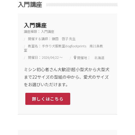
入門講座
入門講座
講座種類： 入門講座
開催する講師： 鎌田 啓子 先生
教室名： 手作り犬服教室dogfootprints 南21条教
室
開催日： 2026/04/22 ～
開催地： 北海道
ミシン初心者さん大歓迎!超小型犬から大型犬
まで22サイズの型紙の中から、愛犬のサイズ
をお選びいただけます。
詳しくはこちら