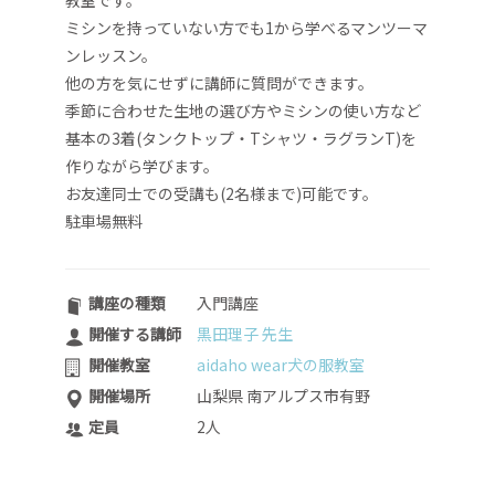
教室です。
ミシンを持っていない方でも1から学べるマンツーマ
ンレッスン。
他の方を気にせずに講師に質問ができます。
季節に合わせた生地の選び方やミシンの使い方など
基本の3着(タンクトップ・Tシャツ・ラグランT)を
作りながら学びます。
お友達同士での受講も(2名様まで)可能です。
駐車場無料
講座の種類
入門講座
開催する講師
黒田理子 先生
開催教室
aidaho wear犬の服教室
開催場所
山梨県 南アルプス市有野
定員
2人