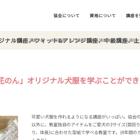
協会について
資格について
講座を
ジナル講座、フィット&アレンジ講座、中級講座、
ホーム
講座一覧
体験講座、入門講座、ホビー講座、オリジナル講座、
花のん」オリジナル犬服を学ぶことができ
可愛い犬服を作れるようになる講座がいっぱい。協会
以外に、教室独自のアイテムをご愛犬の3サイズ(首回
り、体長)に合わせた型紙で学べる教室です。(4年間の