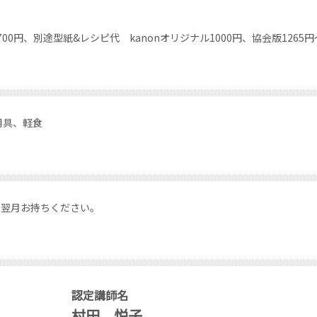
00円、別途型紙&レシピ代 kanonオリジナル1000円、協会版1265円
用具、軽食
て翌月お持ちください。
認定講師名
村田 悦子