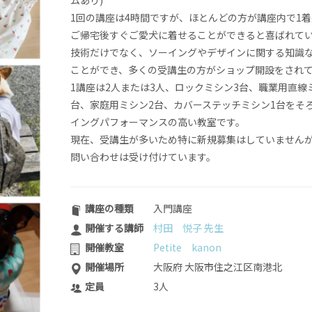
ムあり)
1回の講座は4時間ですが、ほとんどの方が講座内で1
ご帰宅後すぐご愛犬に着せることができると喜ばれて
技術だけでなく、ソーイングやデザインに関する知識
ことができ、多くの受講生の方がショップ開設をされ
1講座は2人または3人、ロックミシン3台、職業用直線
台、家庭用ミシン2台、カバーステッチミシン1台をそ
イングパフォーマンスの高い教室です。
現在、受講生が多いため特に新規募集はしていません
問い合わせは受け付けています。
講座の種類
入門講座
開催する講師
村田 悦子 先生
開催教室
Petite kanon
開催場所
大阪府 大阪市住之江区南港北
定員
3人