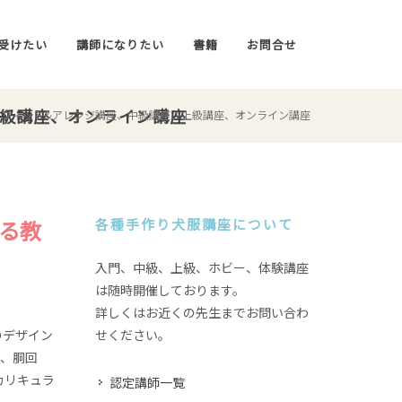
受けたい
講師になりたい
書籍
お問合せ
上級講座、オンライン講座
フィット&アレンジ講座、中級講座、上級講座、オンライン講座
る教
各種手作り犬服講座について
入門、中級、上級、ホビー、体験講座
は随時開催しております。
詳しくはお近くの先生までお問い合わ
のデザイン
せください。
り、胴回
カリキュラ
認定講師一覧