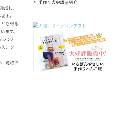
手作り犬服講座紹介
着完成し、
います。
なども得る
ています。
ミシン2
ろえ、ソー
が、随時お