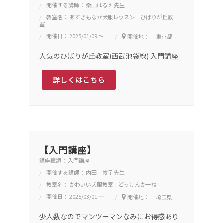
開催する講師： 桑山はるえ 先生
教室名： あずきもなか犬服レッスン ひばりが丘教
室
開催日： 2025/01/09 ～
開催地： 東京都
人気のひばりが丘教室(西武池袋線) 入門講座
詳しくはこちら
【入門講座】
講座種類： 入門講座
開催する講師： 内田 敦子 先生
教室名： かわいい犬服教室 どっけんかーね
開催日： 2025/03/01 ～
開催地： 埼玉県
少人数なのでマンツーマンなみにお得感あり