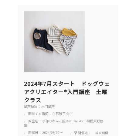
2024年7月スタート ドッグウェ
アクリエイター®入門講座 土曜
クラス
講座種類： 入門講座
開催する講師： 白石雅子 先生
教室名： 手作りわんこ服ONESWEAR 相模大野教
室
開催日： 2024/07/20 ～
開催地： 神奈川県