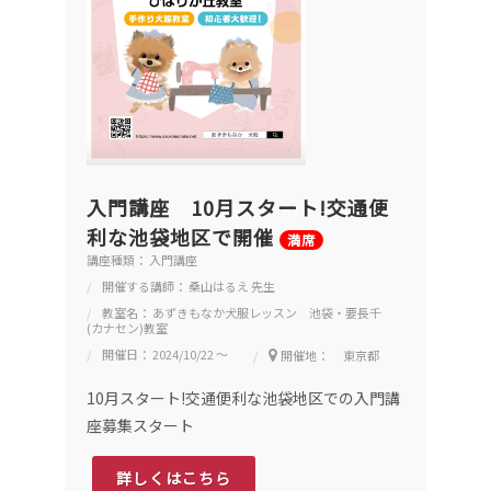
入門講座 10月スタート!交通便
利な池袋地区で開催
満席
講座種類： 入門講座
開催する講師： 桑山はるえ 先生
教室名： あずきもなか犬服レッスン 池袋・要長千
(カナセン)教室
開催日： 2024/10/22 ～
開催地： 東京都
10月スタート!交通便利な池袋地区での入門講
座募集スタート
詳しくはこちら