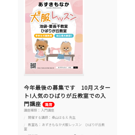
今年最後の募集です 10月スター
ト!人気のひばりが丘教室での入
門講座
満席
講座種類： 入門講座
開催する講師： 桑山はるえ 先生
教室名： あずきもなか犬服レッスン ひばりが丘教
室